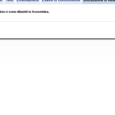
er
Testi
Emendamenti
Esame in Commissione
Discussione in Ass
Non ci sono dibattiti in Assemblea.