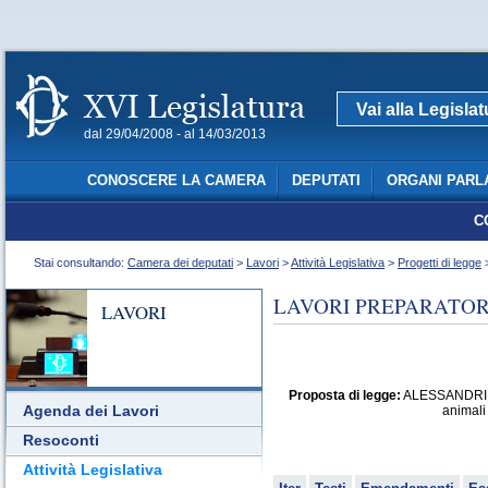
Vai alla Legisla
dal 29/04/2008 - al 14/03/2013
CONOSCERE LA CAMERA
DEPUTATI
ORGANI PARL
C
Stai consultando:
Camera dei deputati
>
Lavori
>
Attività Legislativa
>
Progetti di legge
>
LAVORI PREPARATORI
LAVORI
Proposta di legge:
ALESSANDRI: "N
Agenda dei Lavori
animali 
Resoconti
Attività Legislativa