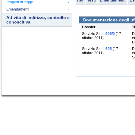
Iter
Testi
Emendamenti
Es
Progetti di legge
Emendamenti
Attività di indirizzo, controllo e
Documentazione degli uff
conoscitiva
Dossier
T
Servizio Studi
505/0
(17
D
ottobre 2011)
e
E
Servizio Studi
505
(17
D
ottobre 2011)
e
S