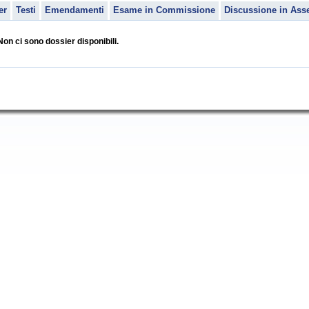
er
Testi
Emendamenti
Esame in Commissione
Discussione in Ass
Non ci sono dossier disponibili.