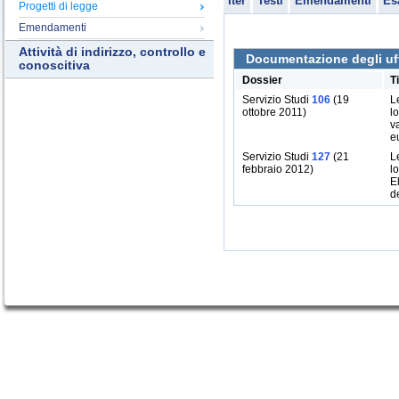
Iter
Testi
Emendamenti
Es
Progetti di legge
Emendamenti
Attività di indirizzo, controllo e
Documentazione degli uff
conoscitiva
Dossier
T
Servizio Studi
106
(19
L
ottobre 2011)
l
v
e
Servizio Studi
127
(21
L
febbraio 2012)
l
E
d