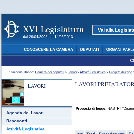
Vai alla Legisla
dal 29/04/2008 - al 14/03/2013
CONOSCERE LA CAMERA
DEPUTATI
ORGANI PARL
C
Stai consultando:
Camera dei deputati
>
Lavori
>
Attività Legislativa
>
Progetti di legge
>
LAVORI PREPARATORI
LAVORI
Proposta di legge:
NASTRI: "Disposi
Agenda dei Lavori
Resoconti
Attività Legislativa