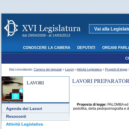
Vai alla Legisla
dal 29/04/2008 - al 14/03/2013
CONOSCERE LA CAMERA
DEPUTATI
ORGANI PARL
C
Stai consultando:
Camera dei deputati
>
Lavori
>
Attività Legislativa
>
Progetti di legge
>
LAVORI PREPARATORI
LAVORI
Proposta di legge:
PALOMBA ed alt
Agenda dei Lavori
pedofilia, della pedopornografia e d
Resoconti
Attività Legislativa