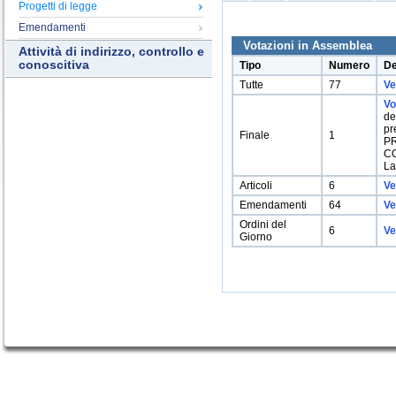
Progetti di legge
Emendamenti
Votazioni in Assemblea
Attività di indirizzo, controllo e
conoscitiva
Tipo
Numero
De
Tutte
77
Ve
Vo
de
pr
Finale
1
PR
C
La
Articoli
6
Ve
Emendamenti
64
Ve
Ordini del
6
Ve
Giorno