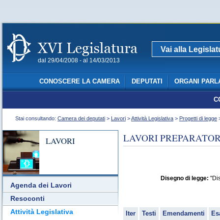
Vai alla Legisla
dal 29/04/2008 - al 14/03/2013
CONOSCERE LA CAMERA
DEPUTATI
ORGANI PARL
C
Stai consultando:
Camera dei deputati
>
Lavori
>
Attività Legislativa
>
Progetti di legge
>
LAVORI PREPARATORI
LAVORI
Disegno di legge:
"Dis
Agenda dei Lavori
Resoconti
Attività Legislativa
Iter
Testi
Emendamenti
Es