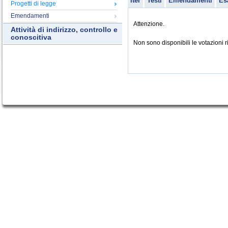
Iter
Testi
Emendamenti
Es
Progetti di legge
Emendamenti
Attenzione.
Attività di indirizzo, controllo e
conoscitiva
Non sono disponibili le votazioni ri