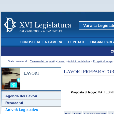
Vai alla Legisla
dal 29/04/2008 - al 14/03/2013
CONOSCERE LA CAMERA
DEPUTATI
ORGANI PARL
C
Stai consultando:
Camera dei deputati
>
Lavori
>
Attività Legislativa
>
Progetti di legge
>
LAVORI PREPARATORI
LAVORI
Proposta di legge:
MATTESINI e
Agenda dei Lavori
Resoconti
Attività Legislativa