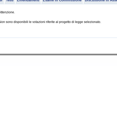
er
Testi
Emendamenti
Esame in Commissione
Discussione in Ass
Attenzione.
Non sono disponibili le votazioni riferite al progetto di legge selezionato.