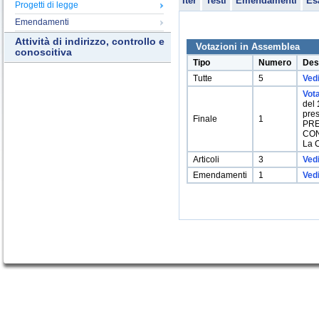
Iter
Testi
Emendamenti
Es
Progetti di legge
Emendamenti
Attività di indirizzo, controllo e
Votazioni in Assemblea
conoscitiva
Tipo
Numero
Des
Tutte
5
Vedi
Vot
del
pre
Finale
1
PRE
CO
La 
Articoli
3
Vedi
Emendamenti
1
Ved