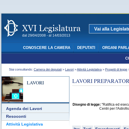
Vai alla Legisla
dal 29/04/2008 - al 14/03/2013
CONOSCERE LA CAMERA
DEPUTATI
ORGANI PARL
C
Stai consultando:
Camera dei deputati
>
Lavori
>
Attività Legislativa
>
Progetti di legge
>
LAVORI PREPARATORI
LAVORI
Disegno di legge:
"Ratifica ed esecu
Agenda dei Lavori
Centri per l'Astrof
Resoconti
Attività Legislativa