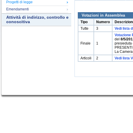
Progetti di legge
Emendamenti
Votazioni in Assemblea
Attività di indirizzo, controllo e
conoscitiva
Tipo
Numero
Descrizion
Tutte
3
Vedi lista d
Votazione 
del
8/5/201
Finale
1
presieduta
PRESENTI 
La Camera
Articoli
2
Vedi lista V