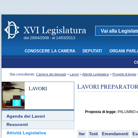
Vai alla Legisla
dal 29/04/2008 - al 14/03/2013
CONOSCERE LA CAMERA
DEPUTATI
ORGANI PARL
C
Stai consultando:
Camera dei deputati
>
Lavori
>
Attività Legislativa
>
Progetti di legge
>
LAVORI PREPARATORI
LAVORI
Proposta di legge:
PALUMBO e PA
Agenda dei Lavori
Resoconti
Attività Legislativa
Iter
Testi
Emendamenti
Es