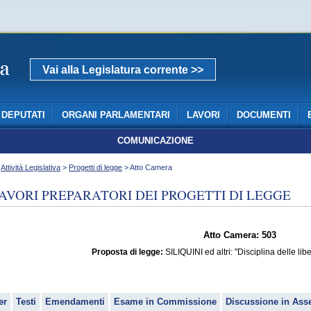
Vai alla Legislatura corrente >>
DEPUTATI
ORGANI PARLAMENTARI
LAVORI
DOCUMENTI
COMUNICAZIONE
>
Attività Legislativa
>
Progetti di legge
> Atto Camera
AVORI PREPARATORI DEI PROGETTI DI LEGGE
Atto Camera: 503
Proposta di legge:
SILIQUINI ed altri: "Disciplina delle lib
er
Testi
Emendamenti
Esame in Commissione
Discussione in Ass