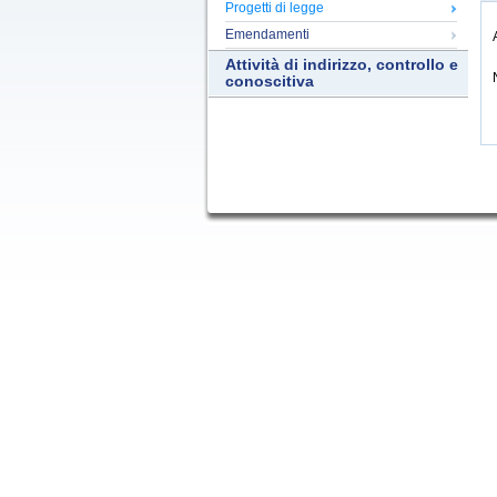
Progetti di legge
Emendamenti
Attività di indirizzo, controllo e
conoscitiva