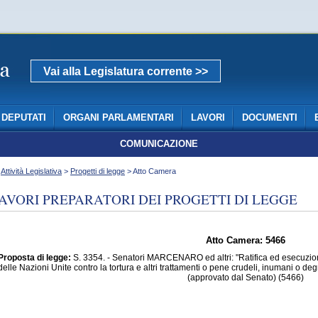
Vai alla Legislatura corrente >>
DEPUTATI
ORGANI PARLAMENTARI
LAVORI
DOCUMENTI
COMUNICAZIONE
>
Attività Legislativa
>
Progetti di legge
> Atto Camera
AVORI PREPARATORI DEI PROGETTI DI LEGGE
Atto Camera: 5466
Proposta di legge:
S. 3354. - Senatori MARCENARO ed altri: "Ratifica ed esecuzio
delle Nazioni Unite contro la tortura e altri trattamenti o pene crudeli, inumani o de
(approvato dal Senato) (5466)