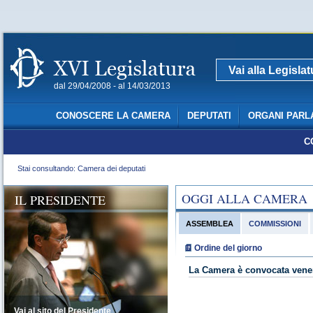
Vai alla Legisla
dal 29/04/2008 - al 14/03/2013
CONOSCERE LA CAMERA
DEPUTATI
ORGANI PARL
C
Stai consultando: Camera dei deputati
OGGI ALLA CAMERA
IL PRESIDENTE
ASSEMBLEA
COMMISSIONI
Ordine del giorno
La Camera è convocata vener
Vai al sito del Presidente