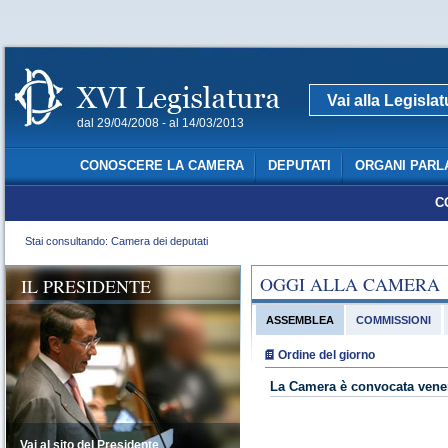
Vai alla Legisla
dal 29/04/2008 - al 14/03/2013
CONOSCERE LA CAMERA
DEPUTATI
ORGANI PARL
C
Stai consultando: Camera dei deputati
OGGI ALLA CAMERA
IL PRESIDENTE
ASSEMBLEA
COMMISSIONI
Ordine del giorno
La Camera è convocata vener
Vai al sito del Presidente