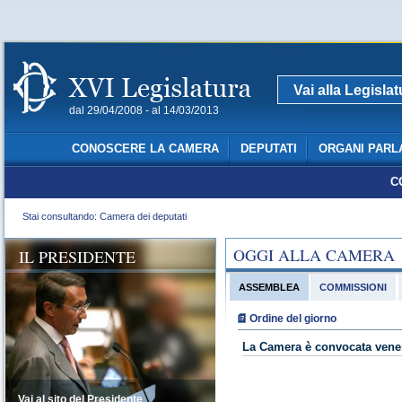
Vai alla Legisla
dal 29/04/2008 - al 14/03/2013
CONOSCERE LA CAMERA
DEPUTATI
ORGANI PARL
C
Stai consultando: Camera dei deputati
OGGI ALLA CAMERA
IL PRESIDENTE
ASSEMBLEA
COMMISSIONI
Ordine del giorno
La Camera è convocata vener
Vai al sito del Presidente