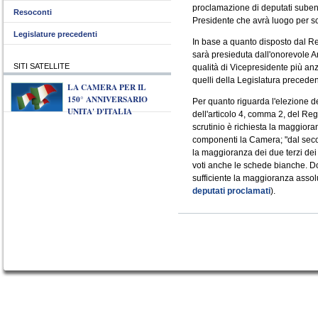
proclamazione di deputati subentr
Resoconti
Presidente che avrà luogo per sc
Legislature precedenti
In base a quanto disposto dal R
sarà presieduta dall'onorevole 
SITI SATELLITE
qualità di Vicepresidente più an
quelli della Legislatura preceden
LA CAMERA PER IL
150° ANNIVERSARIO
Per quanto riguarda l'elezione de
UNITA' D'ITALIA
dell'articolo 4, comma 2, del Re
scrutinio è richiesta la maggiora
componenti la Camera; "dal secon
la maggioranza dei due terzi dei
voti anche le schede bianche. Dop
sufficiente la maggioranza assolu
deputati proclamati
).