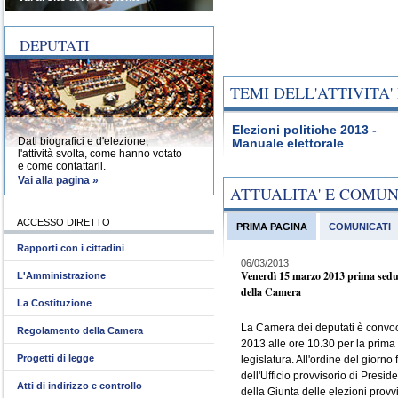
DEPUTATI
TEMI DELL'ATTIVITA
Elezioni politiche 2013 -
Dati biografici e d'elezione,
Manuale elettorale
l'attività svolta, come hanno votato
e come contattarli.
Vai alla pagina »
ATTUALITA' E COMU
ACCESSO DIRETTO
PRIMA PAGINA
COMUNICATI
Rapporti con i cittadini
06/03/2013
Venerdì 15 marzo 2013 prima sedu
L'Amministrazione
della Camera
La Costituzione
La Camera dei deputati è convo
Regolamento della Camera
2013 alle ore 10.30 per la prima
Progetti di legge
legislatura. All'ordine del giorno 
dell'Ufficio provvisorio di Presid
Atti di indirizzo e controllo
della Giunta delle elezioni provvi