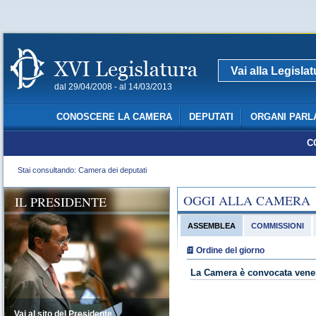
Vai alla Legisla
dal 29/04/2008 - al 14/03/2013
CONOSCERE LA CAMERA
DEPUTATI
ORGANI PARL
C
Stai consultando: Camera dei deputati
OGGI ALLA CAMERA
IL PRESIDENTE
ASSEMBLEA
COMMISSIONI
Ordine del giorno
La Camera è convocata vener
Vai al sito del Presidente