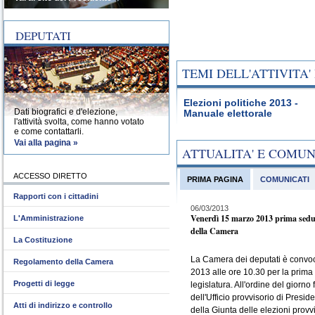
DEPUTATI
TEMI DELL'ATTIVITA
Elezioni politiche 2013 -
Dati biografici e d'elezione,
Manuale elettorale
l'attività svolta, come hanno votato
e come contattarli.
Vai alla pagina »
ATTUALITA' E COMU
ACCESSO DIRETTO
PRIMA PAGINA
COMUNICATI
Rapporti con i cittadini
06/03/2013
Venerdì 15 marzo 2013 prima sedu
L'Amministrazione
della Camera
La Costituzione
La Camera dei deputati è convo
Regolamento della Camera
2013 alle ore 10.30 per la prima
Progetti di legge
legislatura. All'ordine del giorno 
dell'Ufficio provvisorio di Presid
Atti di indirizzo e controllo
della Giunta delle elezioni provvi