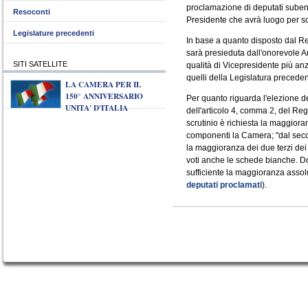
proclamazione di deputati subentr
Resoconti
Presidente che avrà luogo per sc
Legislature precedenti
In base a quanto disposto dal R
sarà presieduta dall'onorevole 
SITI SATELLITE
qualità di Vicepresidente più an
quelli della Legislatura preceden
LA CAMERA PER IL
150° ANNIVERSARIO
Per quanto riguarda l'elezione de
UNITA' D'ITALIA
dell'articolo 4, comma 2, del Re
scrutinio è richiesta la maggiora
componenti la Camera; "dal secon
la maggioranza dei due terzi dei
voti anche le schede bianche. Dop
sufficiente la maggioranza assolu
deputati proclamati
).