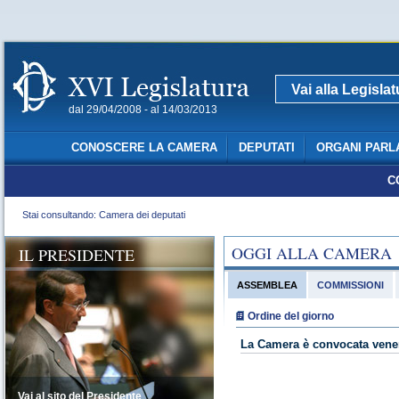
Vai alla Legisla
dal 29/04/2008 - al 14/03/2013
CONOSCERE LA CAMERA
DEPUTATI
ORGANI PARL
C
Stai consultando: Camera dei deputati
OGGI ALLA CAMERA
IL PRESIDENTE
ASSEMBLEA
COMMISSIONI
Ordine del giorno
La Camera è convocata vener
Vai al sito del Presidente