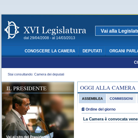
Vai alla Legisla
dal 29/04/2008 - al 14/03/2013
CONOSCERE LA CAMERA
DEPUTATI
ORGANI PARL
C
Stai consultando: Camera dei deputati
OGGI ALLA CAMERA
IL PRESIDENTE
ASSEMBLEA
COMMISSIONI
Ordine del giorno
La Camera è convocata vener
Vai al sito del Presidente