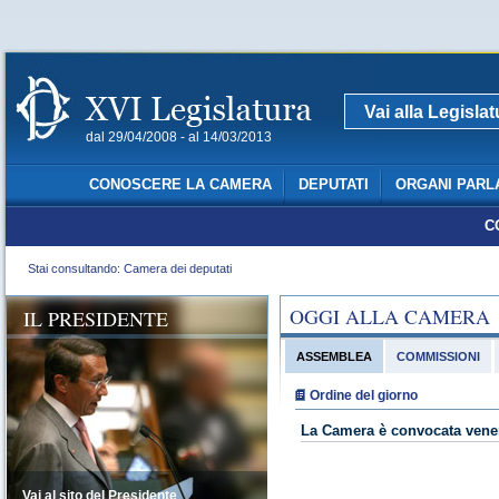
Vai alla Legisla
dal 29/04/2008 - al 14/03/2013
CONOSCERE LA CAMERA
DEPUTATI
ORGANI PARL
C
Stai consultando: Camera dei deputati
OGGI ALLA CAMERA
IL PRESIDENTE
ASSEMBLEA
COMMISSIONI
Ordine del giorno
La Camera è convocata vener
Vai al sito del Presidente