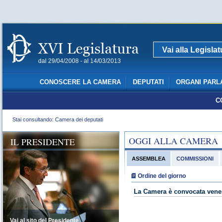
Vai alla Legisla
dal 29/04/2008 - al 14/03/2013
CONOSCERE LA CAMERA
DEPUTATI
ORGANI PARL
C
Stai consultando: Camera dei deputati
OGGI ALLA CAMERA
IL PRESIDENTE
ASSEMBLEA
COMMISSIONI
Ordine del giorno
La Camera è convocata vener
Vai al sito del Presidente