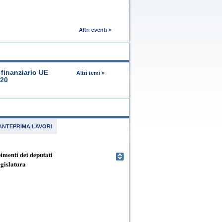
Altri eventi »
finanziario UE
Altri temi »
020
ANTEPRIMA LAVORI
menti dei deputati
egislatura