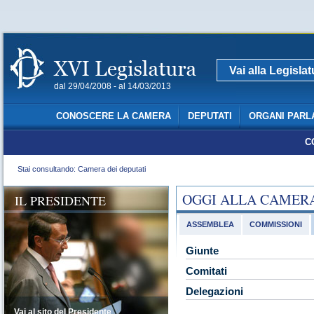
Vai alla Legisla
dal 29/04/2008 - al 14/03/2013
CONOSCERE LA CAMERA
DEPUTATI
ORGANI PARL
C
Stai consultando: Camera dei deputati
OGGI ALLA CAMER
IL PRESIDENTE
ASSEMBLEA
COMMISSIONI
Giunte
Comitati
Delegazioni
Vai al sito del Presidente