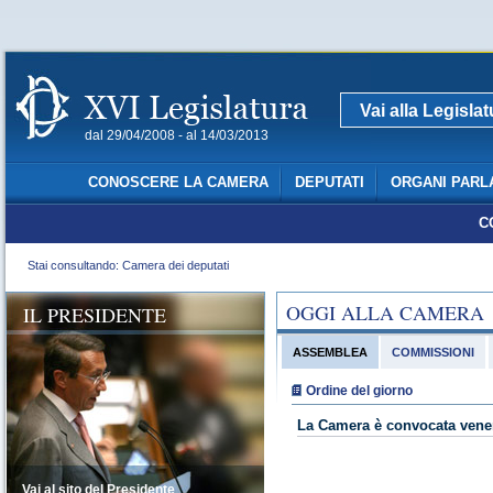
Vai alla Legisla
dal 29/04/2008 - al 14/03/2013
CONOSCERE LA CAMERA
DEPUTATI
ORGANI PARL
C
Stai consultando: Camera dei deputati
OGGI ALLA CAMERA
IL PRESIDENTE
ASSEMBLEA
COMMISSIONI
Ordine del giorno
La Camera è convocata vener
Vai al sito del Presidente