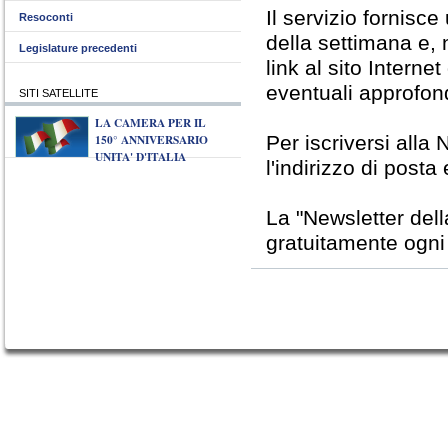
Il servizio fornisc
Resoconti
della settimana e, 
Legislature precedenti
link al sito Interne
eventuali approfon
SITI SATELLITE
LA CAMERA PER IL
150° ANNIVERSARIO
Per iscriversi alla 
UNITA' D'ITALIA
l'indirizzo di posta
La "Newsletter del
gratuitamente ogni v