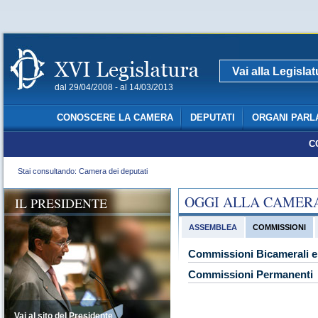
Vai alla Legisla
dal 29/04/2008 - al 14/03/2013
CONOSCERE LA CAMERA
DEPUTATI
ORGANI PARL
C
Stai consultando: Camera dei deputati
OGGI ALLA CAMER
IL PRESIDENTE
ASSEMBLEA
COMMISSIONI
Commissioni Bicamerali e 
Commissioni Permanenti
Vai al sito del Presidente