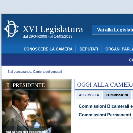
Vai alla Legisla
dal 29/04/2008 - al 14/03/2013
CONOSCERE LA CAMERA
DEPUTATI
ORGANI PARL
C
Stai consultando: Camera dei deputati
OGGI ALLA CAMER
IL PRESIDENTE
ASSEMBLEA
COMMISSIONI
Commissioni Bicamerali e 
Commissioni Permanenti
Vai al sito del Presidente