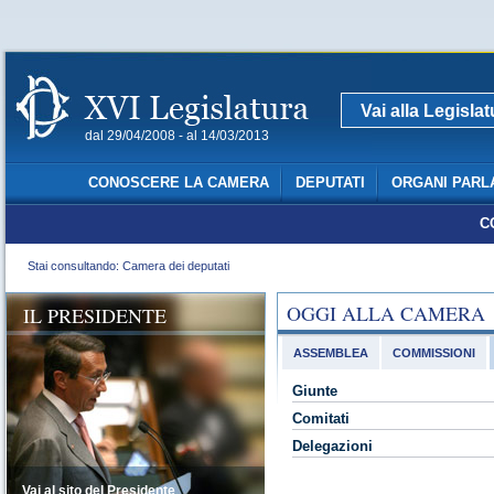
Vai alla Legisla
dal 29/04/2008 - al 14/03/2013
CONOSCERE LA CAMERA
DEPUTATI
ORGANI PARL
C
Stai consultando: Camera dei deputati
OGGI ALLA CAMERA
IL PRESIDENTE
ASSEMBLEA
COMMISSIONI
Giunte
Comitati
Delegazioni
Vai al sito del Presidente