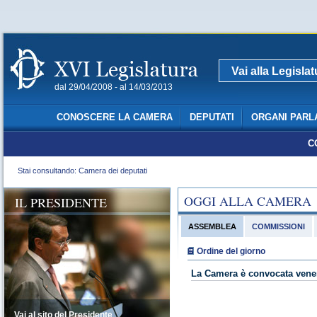
Vai alla Legisla
dal 29/04/2008 - al 14/03/2013
CONOSCERE LA CAMERA
DEPUTATI
ORGANI PARL
C
Stai consultando: Camera dei deputati
OGGI ALLA CAMERA
IL PRESIDENTE
ASSEMBLEA
COMMISSIONI
Ordine del giorno
La Camera è convocata vener
Vai al sito del Presidente