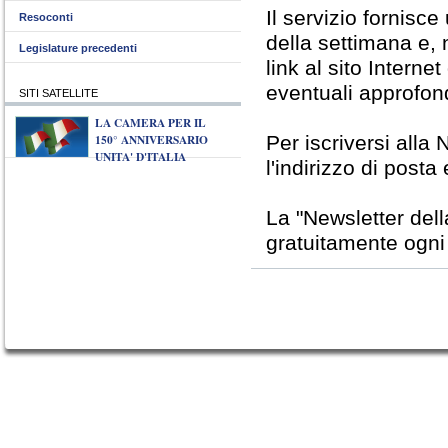
Il servizio fornisc
Resoconti
della settimana e, 
Legislature precedenti
link al sito Interne
eventuali approfon
SITI SATELLITE
LA CAMERA PER IL
150° ANNIVERSARIO
Per iscriversi alla 
UNITA' D'ITALIA
l'indirizzo di posta
La "Newsletter del
gratuitamente ogni v