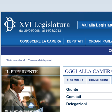
Vai alla Legisla
dal 29/04/2008 - al 14/03/2013
CONOSCERE LA CAMERA
DEPUTATI
ORGANI PARL
C
Stai consultando: Camera dei deputati
OGGI ALLA CAMER
IL PRESIDENTE
ASSEMBLEA
COMMISSIONI
Giunte
Comitati
Delegazioni
Vai al sito del Presidente