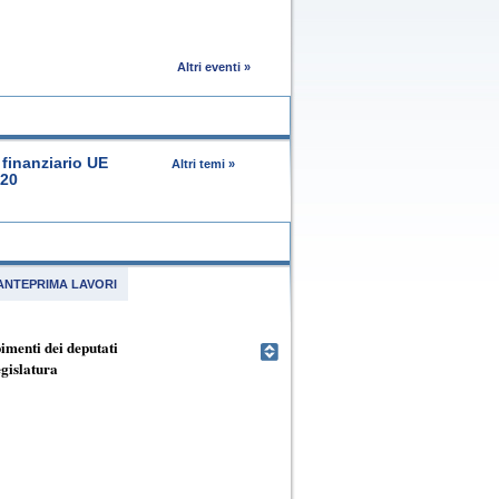
Altri eventi »
finanziario UE
Altri temi »
020
ANTEPRIMA LAVORI
menti dei deputati
egislatura