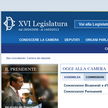
Vai alla Legisla
dal 29/04/2008 - al 14/03/2013
CONOSCERE LA CAMERA
DEPUTATI
ORGANI PARL
C
Stai consultando: Camera dei deputati
OGGI ALLA CAMERA
IL PRESIDENTE
ASSEMBLEA
COMMISSIONI
Commissioni Bicamerali e d'I
Commissioni Permanenti
Vai al sito del Presidente