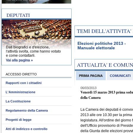
DEPUTATI
TEMI DELL'ATTIVITA
Elezioni politiche 2013 -
Dati biografici e d'elezione,
Manuale elettorale
l'attività svolta, come hanno votato
e come contattarli.
Vai alla pagina »
ATTUALITA' E COMU
ACCESSO DIRETTO
PRIMA PAGINA
COMUNICATI
Rapporti con i cittadini
06/03/2013
Venerdì 15 marzo 2013 prima sedu
L'Amministrazione
della Camera
La Costituzione
La Camera dei deputati è convo
Regolamento della Camera
2013 alle ore 10.30 per la prima
Progetti di legge
legislatura. All'ordine del giorno 
dell'Ufficio provvisorio di Presid
Atti di indirizzo e controllo
della Giunta delle elezioni provvi