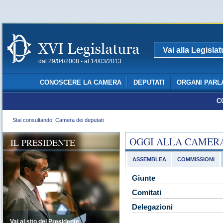
Vai alla Legisla
dal 29/04/2008 - al 14/03/2013
CONOSCERE LA CAMERA
DEPUTATI
ORGANI PARL
C
Stai consultando: Camera dei deputati
OGGI ALLA CAMER
IL PRESIDENTE
ASSEMBLEA
COMMISSIONI
Giunte
Comitati
Delegazioni
Vai al sito del Presidente