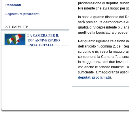
proclamazione di deputati subentr
Resoconti
Presidente che avrà luogo per sc
Legislature precedenti
In base a quanto disposto dal R
sarà presieduta dall'onorevole 
SITI SATELLITE
qualità di Vicepresidente più an
quelli della Legislatura preceden
LA CAMERA PER IL
150° ANNIVERSARIO
Per quanto riguarda l'elezione de
UNITA' D'ITALIA
dell'articolo 4, comma 2, del Re
scrutinio è richiesta la maggiora
componenti la Camera; "dal secon
la maggioranza dei due terzi dei
voti anche le schede bianche. Dop
sufficiente la maggioranza assolu
deputati proclamati
).