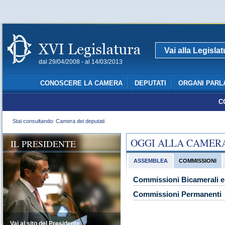
Vai alla Legisla
dal 29/04/2008 - al 14/03/2013
CONOSCERE LA CAMERA
DEPUTATI
ORGANI PARL
C
Stai consultando: Camera dei deputati
OGGI ALLA CAMER
IL PRESIDENTE
ASSEMBLEA
COMMISSIONI
Commissioni Bicamerali e 
Commissioni Permanenti
Vai al sito del Presidente