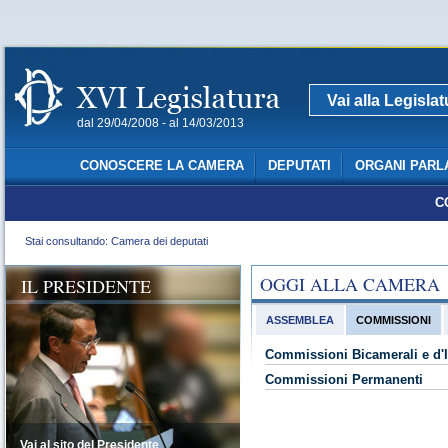
Vai alla Legisla
dal 29/04/2008 - al 14/03/2013
CONOSCERE LA CAMERA
DEPUTATI
ORGANI PARL
C
Stai consultando: Camera dei deputati
OGGI ALLA CAMERA
IL PRESIDENTE
ASSEMBLEA
COMMISSIONI
Commissioni Bicamerali e d'I
Commissioni Permanenti
Vai al sito del Presidente