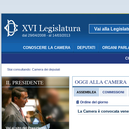
Vai alla Legisla
dal 29/04/2008 - al 14/03/2013
CONOSCERE LA CAMERA
DEPUTATI
ORGANI PARL
C
Stai consultando: Camera dei deputati
OGGI ALLA CAMERA
IL PRESIDENTE
ASSEMBLEA
COMMISSIONI
Ordine del giorno
La Camera è convocata vener
Vai al sito del Presidente