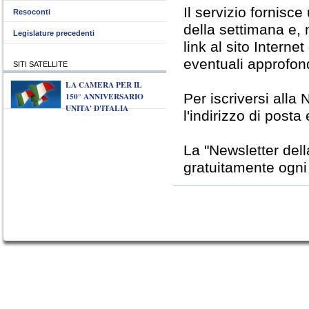
Il servizio fornisc
Resoconti
della settimana e, 
Legislature precedenti
link al sito Interne
eventuali approfon
SITI SATELLITE
LA CAMERA PER IL
150° ANNIVERSARIO
Per iscriversi alla 
UNITA' D'ITALIA
l'indirizzo di posta
La "Newsletter del
gratuitamente ogni v