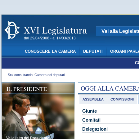
Vai alla Legisla
dal 29/04/2008 - al 14/03/2013
CONOSCERE LA CAMERA
DEPUTATI
ORGANI PARL
C
Stai consultando: Camera dei deputati
OGGI ALLA CAMER
IL PRESIDENTE
ASSEMBLEA
COMMISSIONI
Giunte
Comitati
Delegazioni
Vai al sito del Presidente