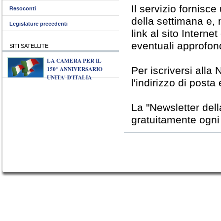
Il servizio fornisc
Resoconti
della settimana e, 
Legislature precedenti
link al sito Interne
eventuali approfon
SITI SATELLITE
LA CAMERA PER IL
150° ANNIVERSARIO
Per iscriversi alla 
UNITA' D'ITALIA
l'indirizzo di posta
La "Newsletter del
gratuitamente ogni v