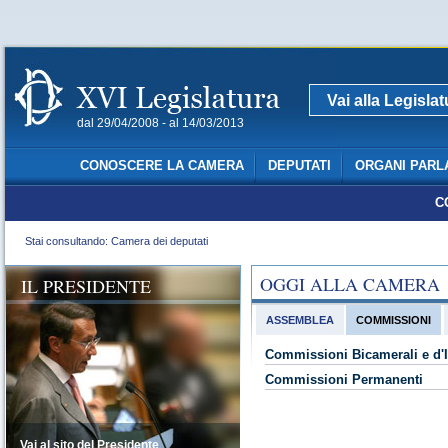
Vai alla Legisla
dal 29/04/2008 - al 14/03/2013
CONOSCERE LA CAMERA
DEPUTATI
ORGANI PARL
C
Stai consultando: Camera dei deputati
OGGI ALLA CAMERA
IL PRESIDENTE
ASSEMBLEA
COMMISSIONI
Commissioni Bicamerali e d'I
Commissioni Permanenti
Vai al sito del Presidente