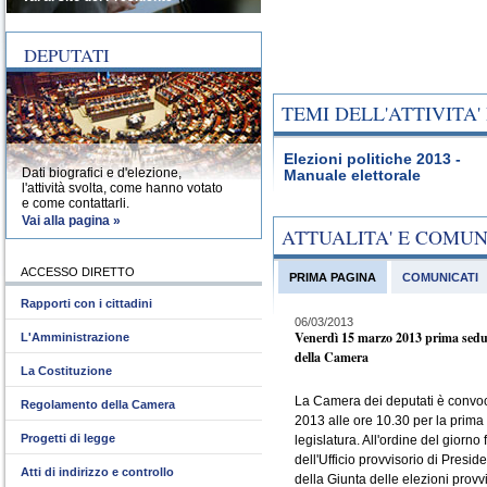
DEPUTATI
TEMI DELL'ATTIVITA
Elezioni politiche 2013 -
Dati biografici e d'elezione,
Manuale elettorale
l'attività svolta, come hanno votato
e come contattarli.
Vai alla pagina »
ATTUALITA' E COMU
ACCESSO DIRETTO
PRIMA PAGINA
COMUNICATI
Rapporti con i cittadini
06/03/2013
Venerdì 15 marzo 2013 prima sedu
L'Amministrazione
della Camera
La Costituzione
La Camera dei deputati è convo
Regolamento della Camera
2013 alle ore 10.30 per la prima
Progetti di legge
legislatura. All'ordine del giorno 
dell'Ufficio provvisorio di Presid
Atti di indirizzo e controllo
della Giunta delle elezioni provvi