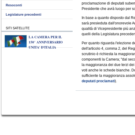
proclamazione di deputati subentr
Resoconti
Presidente che avrà luogo per sc
Legislature precedenti
In base a quanto disposto dal R
sarà presieduta dall'onorevole 
SITI SATELLITE
qualità di Vicepresidente più an
quelli della Legislatura preceden
LA CAMERA PER IL
150° ANNIVERSARIO
Per quanto riguarda l'elezione de
UNITA' D'ITALIA
dell'articolo 4, comma 2, del Re
scrutinio è richiesta la maggiora
componenti la Camera; "dal secon
la maggioranza dei due terzi dei
voti anche le schede bianche. Dop
sufficiente la maggioranza assolu
deputati proclamati
).