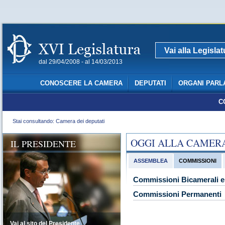
Vai alla Legisla
dal 29/04/2008 - al 14/03/2013
CONOSCERE LA CAMERA
DEPUTATI
ORGANI PARL
C
Stai consultando: Camera dei deputati
OGGI ALLA CAMER
IL PRESIDENTE
ASSEMBLEA
COMMISSIONI
Commissioni Bicamerali e 
Commissioni Permanenti
Vai al sito del Presidente