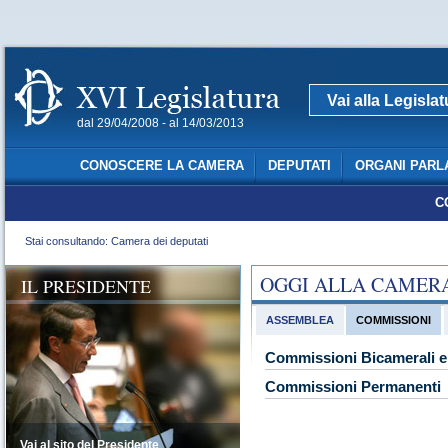
Vai alla Legisla
dal 29/04/2008 - al 14/03/2013
CONOSCERE LA CAMERA
DEPUTATI
ORGANI PARL
C
Stai consultando: Camera dei deputati
OGGI ALLA CAMER
IL PRESIDENTE
ASSEMBLEA
COMMISSIONI
Commissioni Bicamerali e 
Commissioni Permanenti
Vai al sito del Presidente