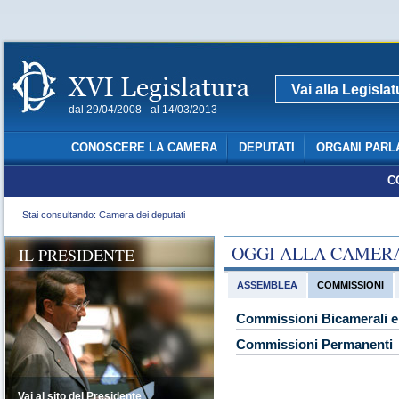
Vai alla Legisla
dal 29/04/2008 - al 14/03/2013
CONOSCERE LA CAMERA
DEPUTATI
ORGANI PARL
C
Stai consultando: Camera dei deputati
OGGI ALLA CAMER
IL PRESIDENTE
ASSEMBLEA
COMMISSIONI
Commissioni Bicamerali e 
Commissioni Permanenti
Vai al sito del Presidente