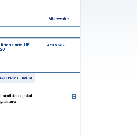
Altri eventi »
finanziario UE
Altri temi »
020
ANTEPRIMA LAVORI
menti dei deputati
egislatura