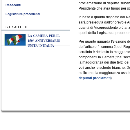
proclamazione di deputati subentr
Resoconti
Presidente che avrà luogo per sc
Legislature precedenti
In base a quanto disposto dal R
sarà presieduta dall'onorevole 
SITI SATELLITE
qualità di Vicepresidente più an
quelli della Legislatura preceden
LA CAMERA PER IL
150° ANNIVERSARIO
Per quanto riguarda l'elezione de
UNITA' D'ITALIA
dell'articolo 4, comma 2, del Re
scrutinio è richiesta la maggiora
componenti la Camera; "dal secon
la maggioranza dei due terzi dei
voti anche le schede bianche. Dop
sufficiente la maggioranza assolu
deputati proclamati
).