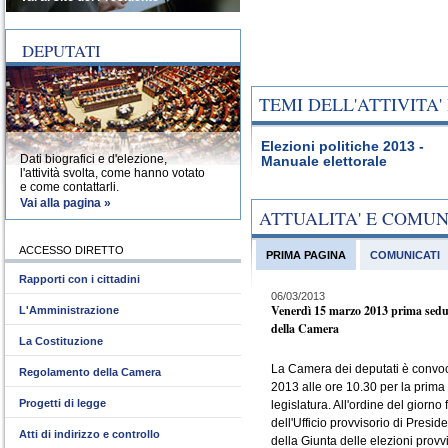
DEPUTATI
TEMI DELL'ATTIVITA
Elezioni politiche 2013 -
Dati biografici e d'elezione,
Manuale elettorale
l'attività svolta, come hanno votato
e come contattarli.
Vai alla pagina »
ATTUALITA' E COMU
ACCESSO DIRETTO
PRIMA PAGINA
COMUNICATI
Rapporti con i cittadini
06/03/2013
Venerdì 15 marzo 2013 prima sedu
L'Amministrazione
della Camera
La Costituzione
La Camera dei deputati è convo
Regolamento della Camera
2013 alle ore 10.30 per la prima
Progetti di legge
legislatura. All'ordine del giorno 
dell'Ufficio provvisorio di Presid
Atti di indirizzo e controllo
della Giunta delle elezioni provvi