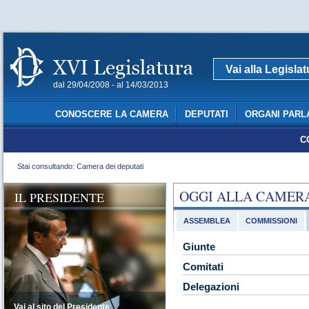
Vai alla Legisla
dal 29/04/2008 - al 14/03/2013
CONOSCERE LA CAMERA
DEPUTATI
ORGANI PARL
C
Stai consultando: Camera dei deputati
OGGI ALLA CAMER
IL PRESIDENTE
ASSEMBLEA
COMMISSIONI
Giunte
Comitati
Delegazioni
Vai al sito del Presidente