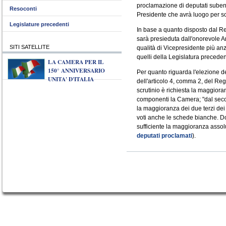
proclamazione di deputati subentr
Resoconti
Presidente che avrà luogo per sc
Legislature precedenti
In base a quanto disposto dal R
sarà presieduta dall'onorevole 
SITI SATELLITE
qualità di Vicepresidente più an
quelli della Legislatura preceden
LA CAMERA PER IL
150° ANNIVERSARIO
Per quanto riguarda l'elezione de
UNITA' D'ITALIA
dell'articolo 4, comma 2, del Re
scrutinio è richiesta la maggiora
componenti la Camera; "dal secon
la maggioranza dei due terzi dei
voti anche le schede bianche. Dop
sufficiente la maggioranza assolu
deputati proclamati
).