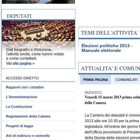
DEPUTATI
TEMI DELL'ATTIVITA
Elezioni politiche 2013 -
Dati biografici e d'elezione,
Manuale elettorale
l'attività svolta, come hanno votato
e come contattarli.
Vai alla pagina »
ATTUALITA' E COMU
ACCESSO DIRETTO
PRIMA PAGINA
COMUNICATI
Rapporti con i cittadini
06/03/2013
Venerdì 15 marzo 2013 prima sedu
L'Amministrazione
della Camera
La Costituzione
La Camera dei deputati è convo
Regolamento della Camera
2013 alle ore 10.30 per la prima
Progetti di legge
legislatura. All'ordine del giorno 
dell'Ufficio provvisorio di Presid
Atti di indirizzo e controllo
della Giunta delle elezioni provvi