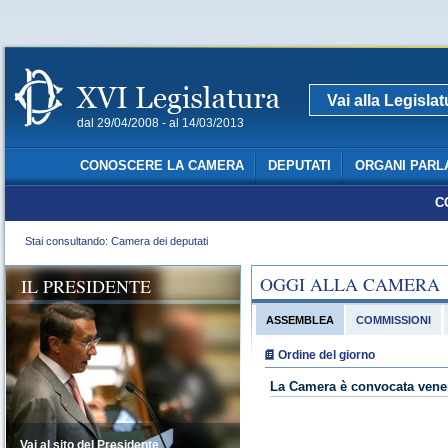
Vai alla Legisla
dal 29/04/2008 - al 14/03/2013
CONOSCERE LA CAMERA
DEPUTATI
ORGANI PARL
C
Stai consultando: Camera dei deputati
OGGI ALLA CAMERA
IL PRESIDENTE
ASSEMBLEA
COMMISSIONI
Ordine del giorno
La Camera è convocata vener
Vai al sito del Presidente