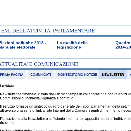
TEMI DELL'ATTIVITA' PARLAMENTARE
Elezioni politiche 2013 -
La qualità della
Quadro 
Manuale elettorale
legislazione
2014-2
ATTUALITA' E COMUNICAZIONE
PRIMA PAGINA
COMUNICATI
MONTECITORIO NOTIZIE
NEWSLETTER
Iscrizione
Newsletter settimanale, curata dall'Ufficio Stampa in collaborazione con i Servizi 
Commissioni di inchiesta, vigilanza e controllo.
Il servizio fornisce un sintetico quadro generale dei lavori parlamentari della sett
attraverso una serie di link al sito Internet della Camera, i punti di riferimento nec
Per iscriversi alla Newsletter è sufficiente inserire nell'apposito modulo l'indirizzo 
riceverla.