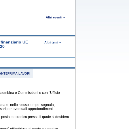
Altri eventi »
finanziario UE
Altri temi »
020
ANTEPRIMA LAVORI
Assemblea e Commissioni e con l'Ufficio
imana e, nello stesso tempo, segnala,
essari per eventuali approfondimenti.
di posta elettronica presso il quale si desidera