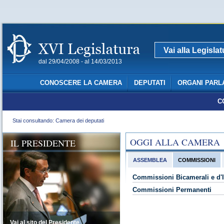
Vai alla Legisla
dal 29/04/2008 - al 14/03/2013
CONOSCERE LA CAMERA
DEPUTATI
ORGANI PARL
C
Stai consultando: Camera dei deputati
OGGI ALLA CAMERA
IL PRESIDENTE
ASSEMBLEA
COMMISSIONI
Commissioni Bicamerali e d'I
Commissioni Permanenti
Vai al sito del Presidente