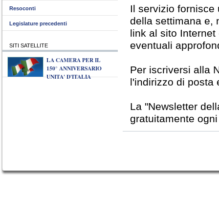
Il servizio fornisc
Resoconti
della settimana e, 
Legislature precedenti
link al sito Interne
eventuali approfon
SITI SATELLITE
LA CAMERA PER IL
150° ANNIVERSARIO
Per iscriversi alla 
UNITA' D'ITALIA
l'indirizzo di posta
La "Newsletter del
gratuitamente ogni v