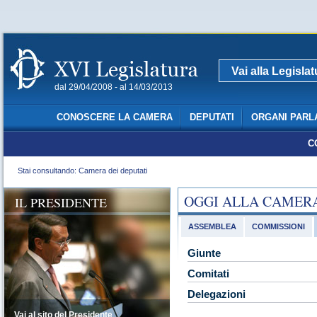
Vai alla Legisla
dal 29/04/2008 - al 14/03/2013
CONOSCERE LA CAMERA
DEPUTATI
ORGANI PARL
C
Stai consultando: Camera dei deputati
OGGI ALLA CAMER
IL PRESIDENTE
ASSEMBLEA
COMMISSIONI
Giunte
Comitati
Delegazioni
Vai al sito del Presidente