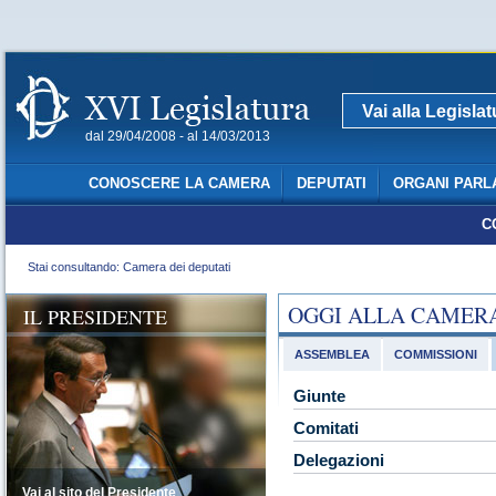
Vai alla Legisla
dal 29/04/2008 - al 14/03/2013
CONOSCERE LA CAMERA
DEPUTATI
ORGANI PARL
C
Stai consultando: Camera dei deputati
OGGI ALLA CAMER
IL PRESIDENTE
ASSEMBLEA
COMMISSIONI
Giunte
Comitati
Delegazioni
Vai al sito del Presidente