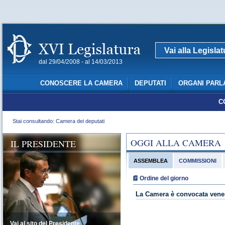
Vai alla Legisla
dal 29/04/2008 - al 14/03/2013
CONOSCERE LA CAMERA
DEPUTATI
ORGANI PARL
C
Stai consultando: Camera dei deputati
OGGI ALLA CAMERA
IL PRESIDENTE
ASSEMBLEA
COMMISSIONI
Ordine del giorno
La Camera è convocata vener
Vai al sito del Presidente