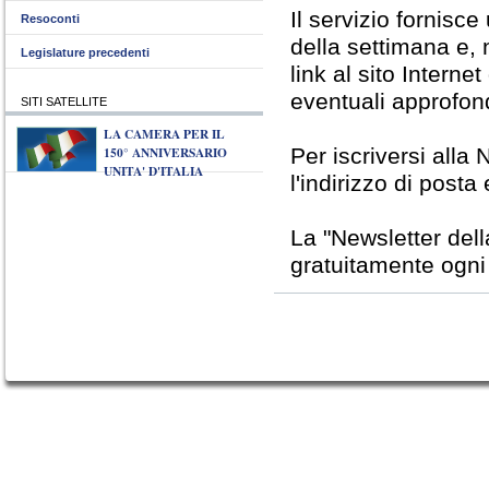
Il servizio fornisc
Resoconti
della settimana e, 
Legislature precedenti
link al sito Interne
eventuali approfon
SITI SATELLITE
LA CAMERA PER IL
150° ANNIVERSARIO
Per iscriversi alla 
UNITA' D'ITALIA
l'indirizzo di posta
La "Newsletter del
gratuitamente ogni v