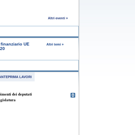
Altri eventi »
finanziario UE
Altri temi »
020
ANTEPRIMA LAVORI
menti dei deputati
egislatura