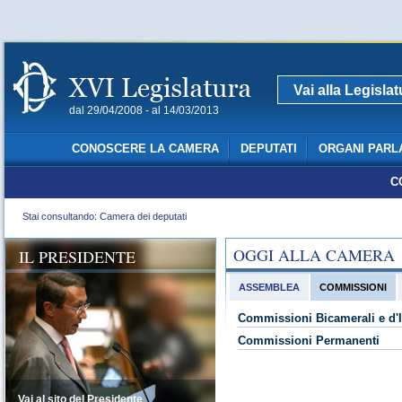
Vai alla Legisla
dal 29/04/2008 - al 14/03/2013
CONOSCERE LA CAMERA
DEPUTATI
ORGANI PARL
C
Stai consultando: Camera dei deputati
OGGI ALLA CAMERA
IL PRESIDENTE
ASSEMBLEA
COMMISSIONI
Commissioni Bicamerali e d'I
Commissioni Permanenti
Vai al sito del Presidente