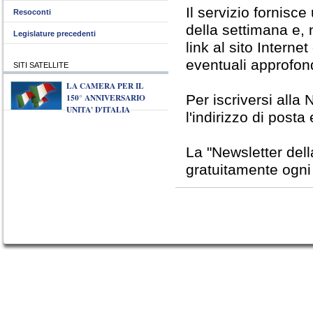
Il servizio fornisc
Resoconti
della settimana e, 
Legislature precedenti
link al sito Interne
eventuali approfon
SITI SATELLITE
LA CAMERA PER IL
150° ANNIVERSARIO
Per iscriversi alla 
UNITA' D'ITALIA
l'indirizzo di posta
La "Newsletter del
gratuitamente ogni v